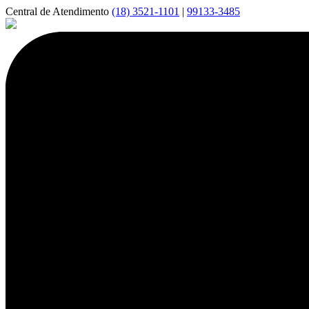
Central de Atendimento
(18) 3521-1101
|
99133-3485