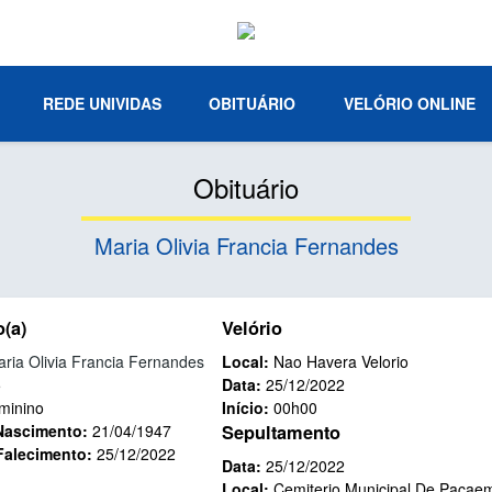
REDE UNIVIDAS
OBITUÁRIO
VELÓRIO ONLINE
Obituário
Maria Olivia Francia Fernandes
o(a)
Velório
ria Olivia Francia Fernandes
Local:
Nao Havera Velorio
5
Data:
25/12/2022
minino
Início:
00h00
Nascimento:
21/04/1947
Sepultamento
Falecimento:
25/12/2022
Data:
25/12/2022
Local:
Cemiterio Municipal De Pacae