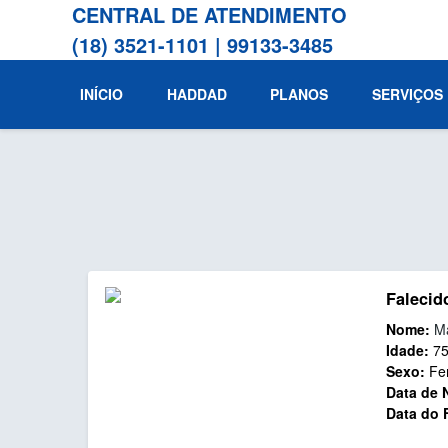
CENTRAL DE ATENDIMENTO
(18) 3521-1101
|
99133-3485
INÍCIO
HADDAD
PLANOS
SERVIÇOS
Falecid
Nome:
Ma
Idade:
7
Sexo:
Fe
Data de 
Data do 