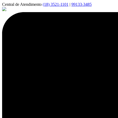
Central de Atendimento
(18) 3521-1101
|
99133-3485