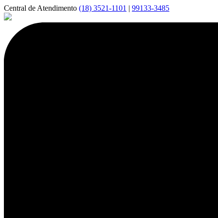
Central de Atendimento
(18) 3521-1101
|
99133-3485