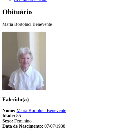
Obituário
Maria Bortoluci Benevente
Falecido(a)
Nome:
Maria Bortoluci Benevente
Idade:
85
Sexo:
Feminino
Data de Nascimento:
07/07/1938