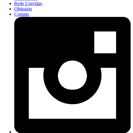
Rede Unividas
Obituário
Contato