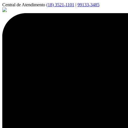
Central de Atendimento
(18) 3521-1101
|
99133-3485