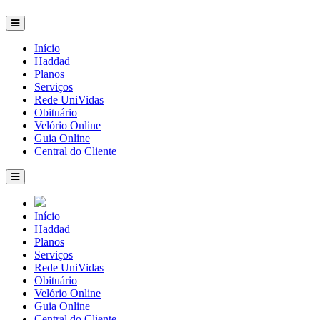
Início
Haddad
Planos
Serviços
Rede UniVidas
Obituário
Velório Online
Guia Online
Central do Cliente
Início
Haddad
Planos
Serviços
Rede UniVidas
Obituário
Velório Online
Guia Online
Central do Cliente