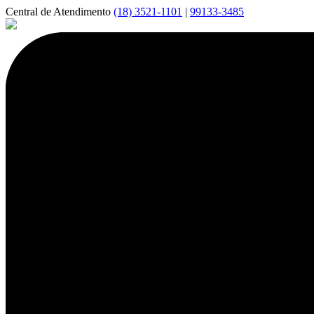
Central de Atendimento
(18) 3521-1101
|
99133-3485