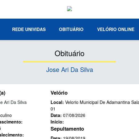
REDE UNIVIDAS
OBITUÁRIO
VELÓRIO ONLINE
Obituário
Jose Ari Da Silva
(a)
Velório
e Ari Da Silva
Local:
Velorio Municipal De Adamantina Sal
01
culino
Data:
07/08/2026
ascimento:
Início:
5
Sepultamento
alecimento:
Data:
19/08/2019