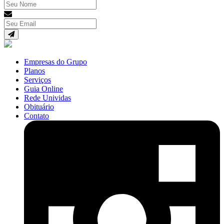
Empresas do Grupo
Planos
Serviços
Guia Online
Rede Unividas
Obituário
Contato