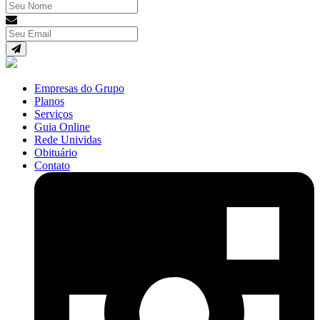
Empresas do Grupo
Planos
Serviços
Guia Online
Rede Unividas
Obituário
Contato