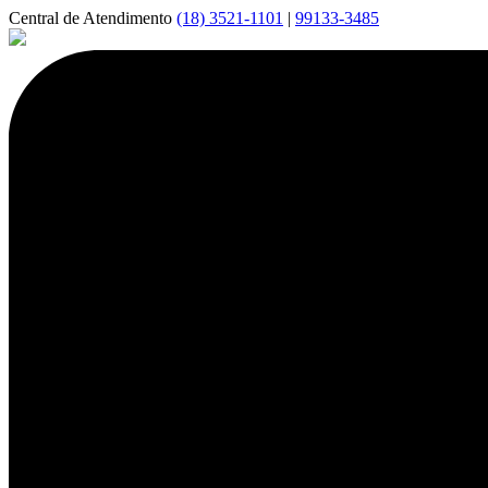
Central de Atendimento
(18) 3521-1101
|
99133-3485