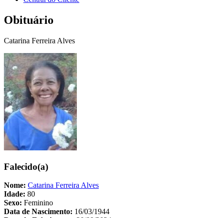
Obituário
Catarina Ferreira Alves
Falecido(a)
Nome:
Catarina Ferreira Alves
Idade:
80
Sexo:
Feminino
Data de Nascimento:
16/03/1944