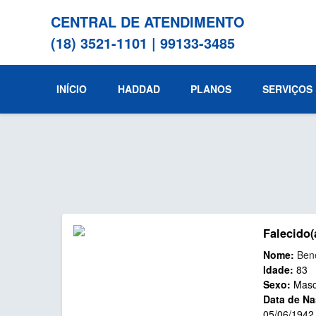
CENTRAL DE ATENDIMENTO
(18) 3521-1101
|
99133-3485
INÍCIO
HADDAD
PLANOS
SERVIÇOS
Falecido(
Nome:
Bene
Idade:
83
Sexo:
Masc
Data de Na
05/06/1942