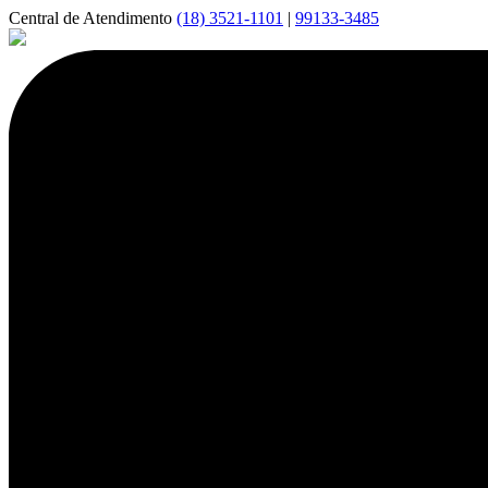
Central de Atendimento
(18) 3521-1101
|
99133-3485